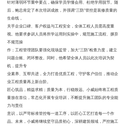
针对薄弱环节重申要点，确保学员学懂会用、杜绝学用脱节。随
后，鲍总肯定了本次培训成效，并强调“三防”管控是装修质量的
生命线，
关乎企业口碑、客户权益与工程安全，全体工程人员需高度重
视。他要求参训人员将所学运用到实操中，规范施工流程、摒弃
不规范操
作；工程管理团队要强化现场监管，加大“三防”检查力度，建立
问题台账、闭环整改。同时，他希望全体人员以此次培训为契
机，提升专
业素养、互帮共进，全力打造优质工程，守护客户信任，推动企
业工程质量再上新台阶。
匠心筑品，精益求精；质量为本，行稳致远。小威始终将工程质
量放在首位，常态化开展专业培训，不断提升施工团队的专业能
力与责任
意识，以严苛标准管控每一道工序，以匠心工艺打造每一个作
品。未来，小威将继续坚守品质初心，深耕建筑领域，严控施工