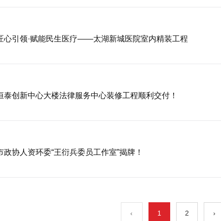
匠心引领·赋能民生医疗——太湖新城医院室内精装工程
恒泰创新中心大楼法律服务中心装修工程顺利交付！
市政协人资环委“王衍兵委员工作室”揭牌！
‹
1
2
›