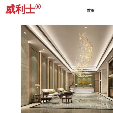
®
威利士
产品中心
首页
-
产品中心
-
酒店系列
-
狮山广场
首页